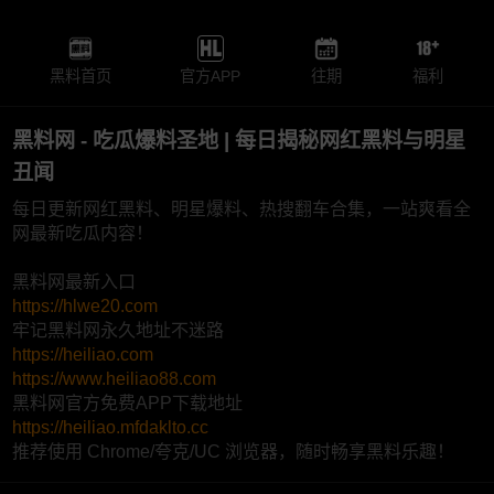
黑料首页
官方APP
往期
福利
黑料网 - 吃瓜爆料圣地 | 每日揭秘网红黑料与明星
丑闻
每日更新网红黑料、明星爆料、热搜翻车合集，一站爽看全
网最新吃瓜内容！
黑料网最新入口
https://hlwe20.com
牢记黑料网永久地址不迷路
https://heiliao.com
https://www.heiliao88.com
黑料网官方免费APP下载地址
https://heiliao.mfdaklto.cc
推荐使用 Chrome/夸克/UC 浏览器，随时畅享黑料乐趣！