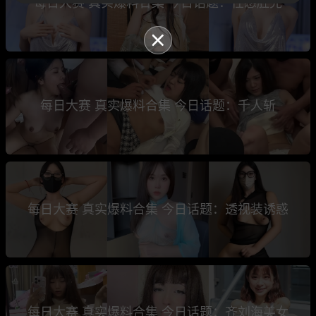
每日大赛 真实爆料合集 今日话题：性感肚兜
每日大赛 真实爆料合集 今日话题：千人斩
每日大赛 真实爆料合集 今日话题：透视装诱惑
每日大赛 真实爆料合集 今日话题：齐刘海美女