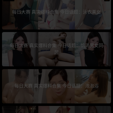
每日大赛 真实爆料合集 今日话题：泳衣美女
每日大赛 真实爆料合集 今日话题：饥渴男女同
居
每日大赛 真实爆料合集 今日话题：泡泡浴