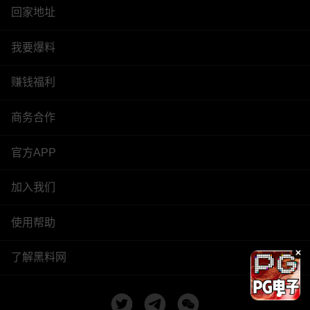
回家地址
我要爆料
赚钱福利
商务合作
官方APP
加入我们
使用帮助
了解黑料网