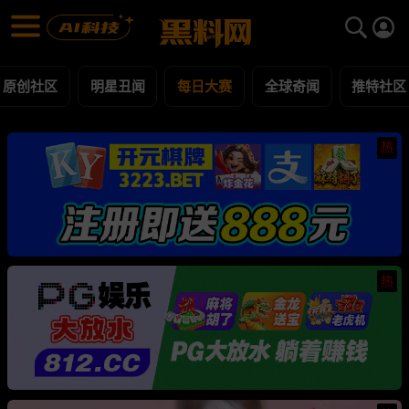
每日大赛 黑料合集 - 黑料网
每日大赛 每日更新黑料吃瓜爆料
原创社区
明星丑闻
每日大赛
全球奇闻
推特社区
热
热