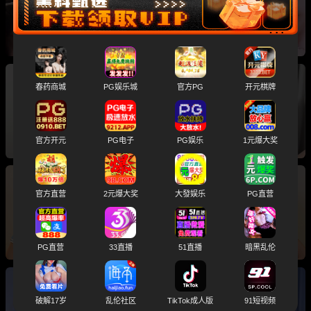
每日大赛 真实爆料合集 今日话题：律所精英
春药商城
PG娱乐城
官方PG
开元棋牌
每日大赛 真实爆料合集 今日话题：乳夹
官方开元
PG电子
PG娱乐
1元爆大奖
官方直营
2元爆大奖
大發娱乐
PG直营
每日大赛 真实爆料合集 今日话题：好利来制服
PG直营
33直播
51直播
暗黑乱伦
破解17岁
乱伦社区
TikTok成人版
91短视频